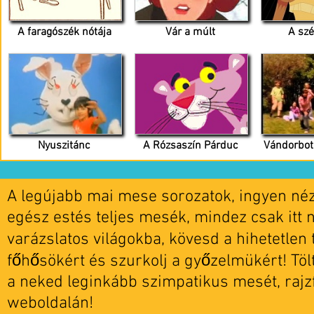
A faragószék nótája
Vár a múlt
A szé
Nyuszitánc
A Rózsaszín Párduc
Vándorbot
A legújabb mai mese sorozatok, ingyen nézh
egész estés teljes mesék, mindez csak itt 
varázslatos világokba, kövesd a hihetetlen t
főhősökért és szurkolj a győzelmükért! Tö
a neked leginkább szimpatikus mesét, rajz
weboldalán!