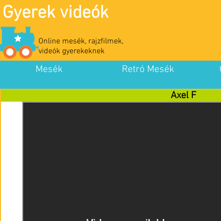
Gyerek videók
Online mesék, rajzfilmek,
videók gyerekeknek
Mesék
Retró Mesék
Axel F