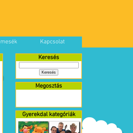
 mesék
Kapcsolat
Keresés
Megosztás
Gyerekdal kategóriák