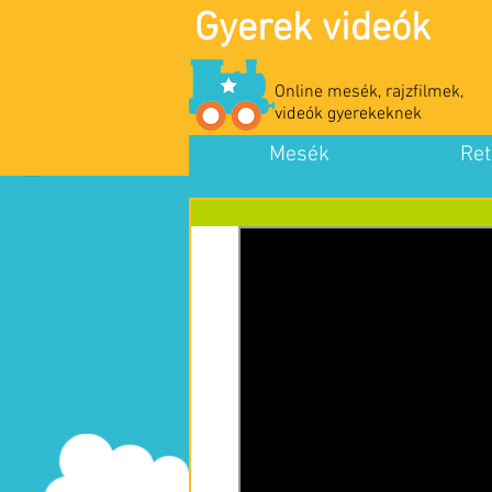
Gyerek videók
Online mesék, rajzfilmek,
videók gyerekeknek
Mesék
Ret