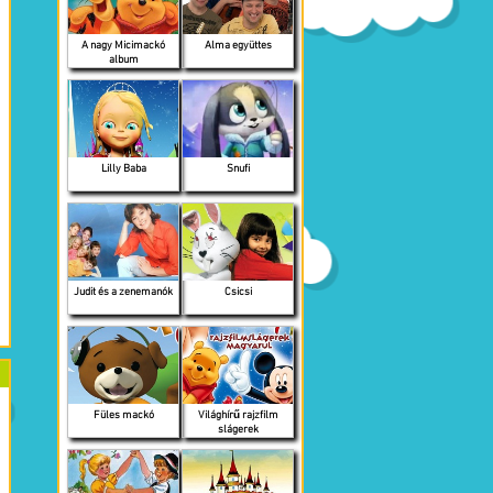
A nagy Micimackó
Alma együttes
album
Lilly Baba
Snufi
Judit és a zenemanók
Csicsi
Füles mackó
Világhírű rajzfilm
slágerek