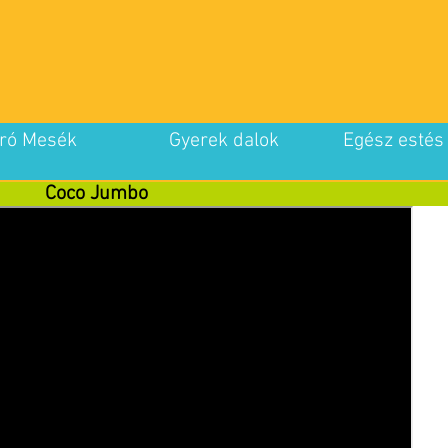
ró Mesék
Gyerek dalok
Egész estés
Coco Jumbo