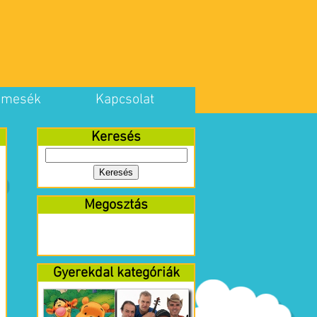
 mesék
Kapcsolat
Keresés
Megosztás
Gyerekdal kategóriák