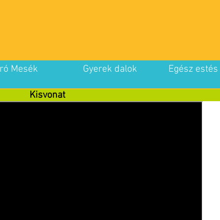
ró Mesék
Gyerek dalok
Egész estés
Kisvonat