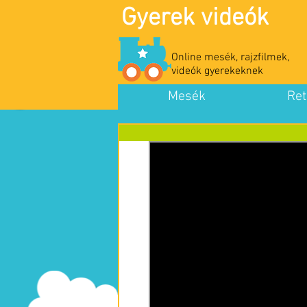
Gyerek videók
Online mesék, rajzfilmek,
videók gyerekeknek
Mesék
Ret