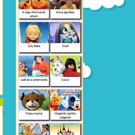
A nagy Micimackó
Alma együttes
album
Lilly Baba
Snufi
Judit és a zenemanók
Csicsi
Füles mackó
Világhírű rajzfilm
slágerek