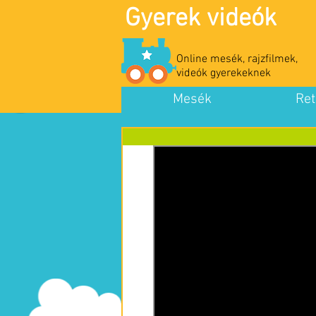
Gyerek videók
Online mesék, rajzfilmek,
videók gyerekeknek
Mesék
Ret