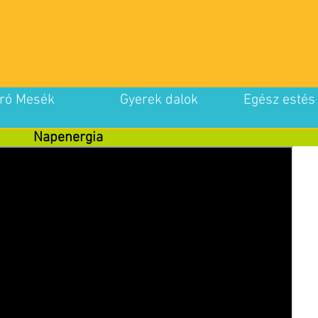
ró Mesék
Gyerek dalok
Egész estés
Napenergia