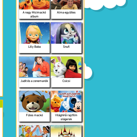
A nagy Micimackó
Alma együttes
album
Lilly Baba
Snufi
Judit és a zenemanók
Csicsi
Füles mackó
Világhírű rajzfilm
slágerek