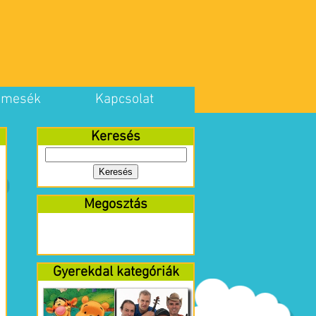
 mesék
Kapcsolat
Keresés
Megosztás
Gyerekdal kategóriák