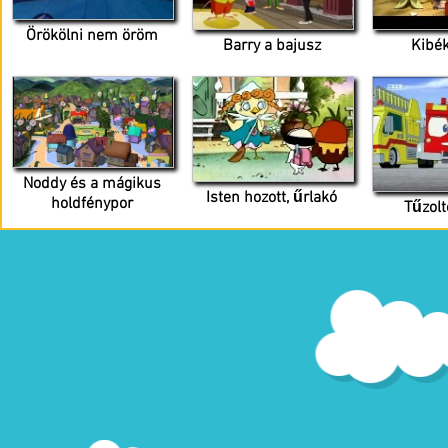
Örökölni nem öröm
Barry a bajusz
Kibék
Noddy és a mágikus
Isten hozott, űrlakó
holdfénypor
Tűzolt