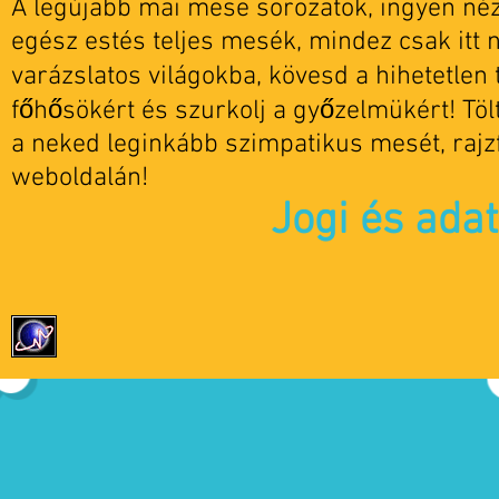
A legújabb mai mese sorozatok, ingyen nézh
egész estés teljes mesék, mindez csak itt 
varázslatos világokba, kövesd a hihetetlen t
főhősökért és szurkolj a győzelmükért! Tö
a neked leginkább szimpatikus mesét, rajz
weboldalán!
Jogi és ada