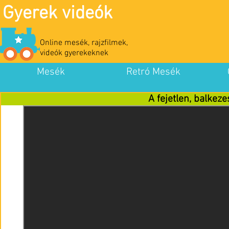
Gyerek videók
Online mesék, rajzfilmek,
videók gyerekeknek
Mesék
Retró Mesék
A fejetlen, balkeze