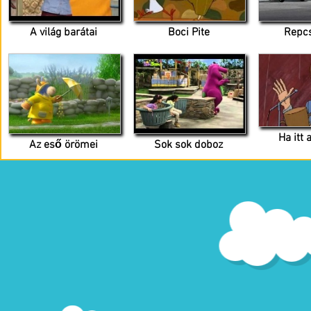
A világ barátai
Boci Pite
Repc
Ha itt
Az eső örömei
Sok sok doboz