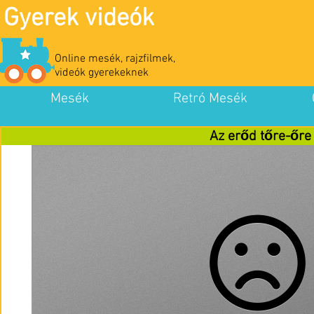
Gyerek videók
Online mesék, rajzfilmek,
videók gyerekeknek
Mesék
Retró Mesék
Az erőd tőre-őre