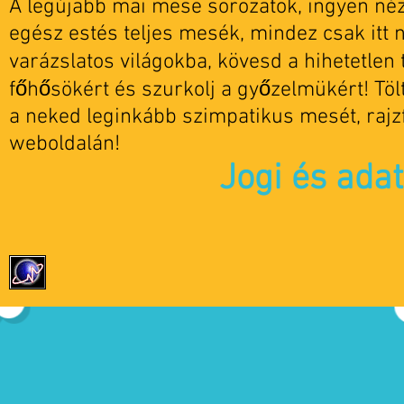
A legújabb mai mese sorozatok, ingyen nézh
egész estés teljes mesék, mindez csak itt 
varázslatos világokba, kövesd a hihetetlen t
főhősökért és szurkolj a győzelmükért! Tö
a neked leginkább szimpatikus mesét, rajz
weboldalán!
Jogi és ada