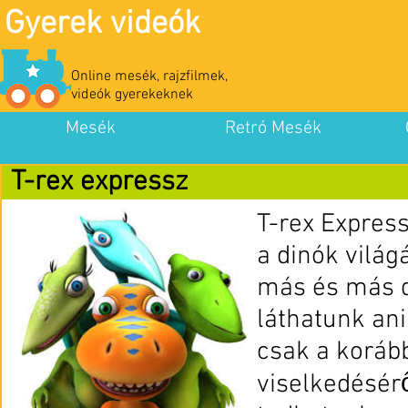
Gyerek videók
Online mesék, rajzfilmek,
videók gyerekeknek
Mesék
Retró Mesék
T-rex expressz
T-rex Express
a dinók világ
más és más 
láthatunk an
csak a korább
viselkedésérő