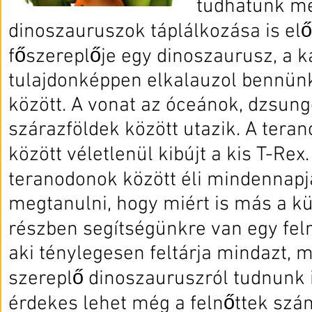
tudhatunk me
dinoszauruszok táplálkozása is elő
főszereplője egy dinoszaurusz, a ka
tulajdonképpen elkalauzol bennünk
között. A vonat az óceánok, dzsun
szárazföldek között utazik. A teran
között véletlenül kibújt a kis T-Rex
teranodonok között éli mindennapja
megtanulni, hogy miért is más a k
részben segítségünkre van egy feln
aki ténylegesen feltárja mindazt, m
szereplő dinoszauruszról tudnunk il
érdekes lehet még a felnőttek szám