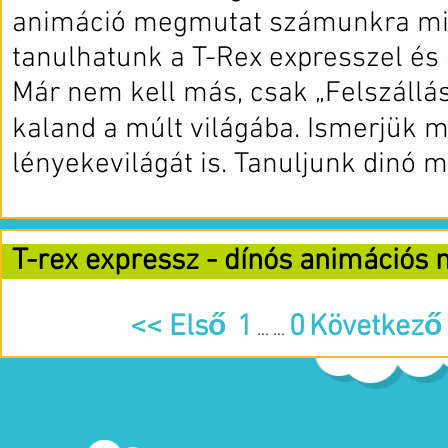
animáció megmutat számunkra mi
tanulhatunk a T-Rex expresszel és
Már nem kell más, csak „Felszállás
kaland a múlt világába. Ismerjük m
lényekevilágát is. Tanuljunk dinó m
T-rex expressz - dínós animációs
<< Első
1
0
Következő
... ...