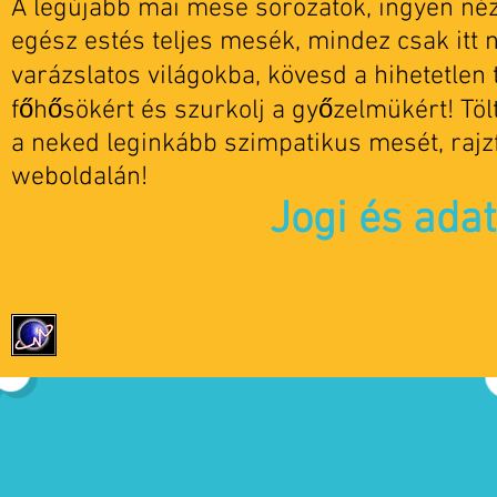
A legújabb mai mese sorozatok, ingyen nézh
egész estés teljes mesék, mindez csak itt 
varázslatos világokba, kövesd a hihetetlen t
főhősökért és szurkolj a győzelmükért! Tö
a neked leginkább szimpatikus mesét, rajz
weboldalán!
Jogi és ada