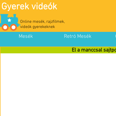
Gyerek videók
Online mesék, rajzfilmek,
videók gyerekeknek
Mesék
Retró Mesék
El a manccsal sajtp