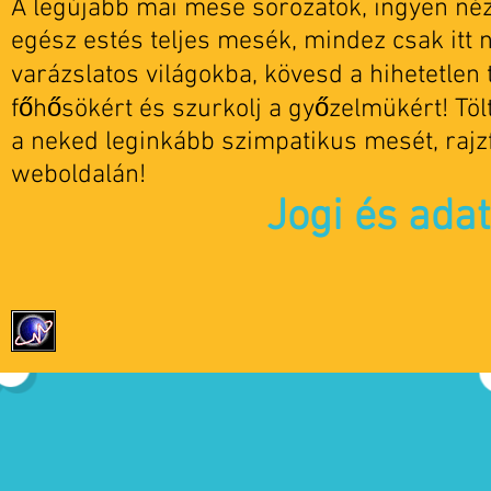
A legújabb mai mese sorozatok, ingyen nézh
egész estés teljes mesék, mindez csak itt 
varázslatos világokba, kövesd a hihetetlen t
főhősökért és szurkolj a győzelmükért! Tö
a neked leginkább szimpatikus mesét, rajz
weboldalán!
Jogi és ada