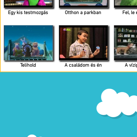
Egy kis testmozgás
Otthon a parkban
Fel, le
Telihold
A családom és én
A vízi