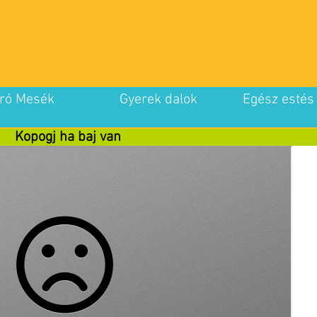
ró Mesék
Gyerek dalok
Egész estés
Kopogj ha baj van