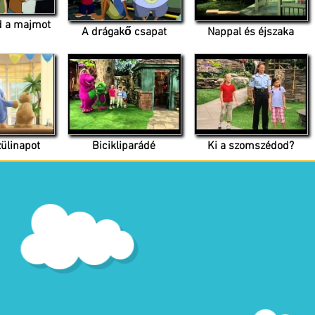
 a majmot
A drágakő csapat
Nappal és éjszaka
ülinapot
Bicikliparádé
Ki a szomszédod?