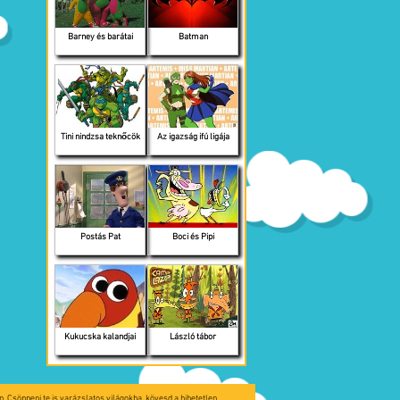
Barney és barátai
Batman
Tini nindzsa teknőcök
Az igazság ifú ligája
Postás Pat
Boci és Pipi
Kukucska kalandjai
László tábor
. Csöppenj te is varázslatos világokba, kövesd a hihetetlen