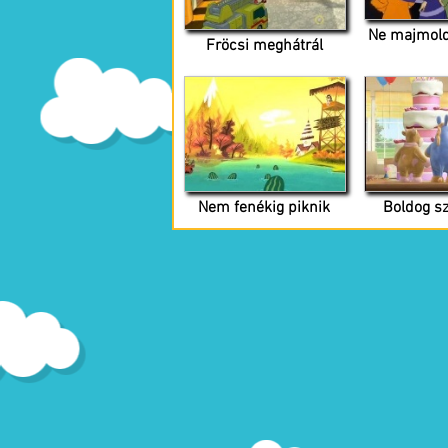
Ne majmold
Fröcsi meghátrál
Nem fenékig piknik
Boldog sz