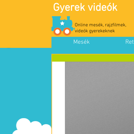
Gyerek videók
Online mesék, rajzfilmek,
videók gyerekeknek
Mesék
Ret