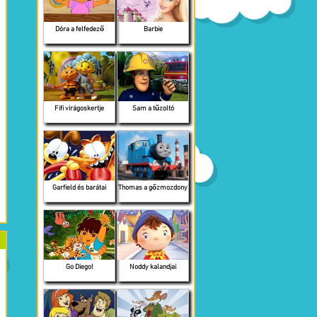
Dóra a felfedező
Barbie
Fifi virágoskertje
Sam a tűzoltó
Garfield és barátai
Thomas a gőzmozdony
Go Diego!
Noddy kalandjai