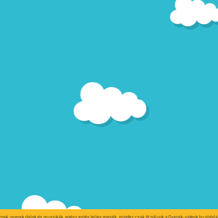
lmek, gyerek dalok és muzsikák, egész estés teljes mesék, mindez csak itt nálunk a Gyerek-videok.hu oldalán