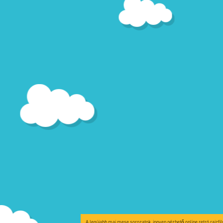
A legújabb mai mese sorozatok, ingyen nézhető online retró rajzfi