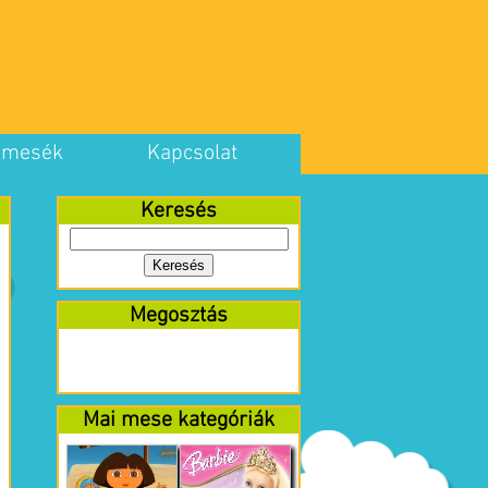
 mesék
Kapcsolat
Keresés
Megosztás
Mai mese kategóriák