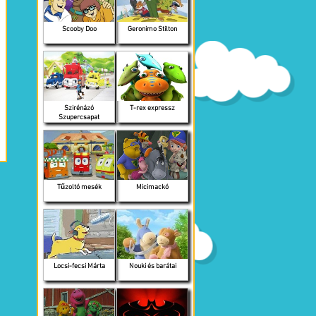
Scooby Doo
Geronimo Stilton
Szirénázó
T-rex expressz
Szupercsapat
Tűzoltó mesék
Micimackó
Locsi-fecsi Márta
Nouki és barátai