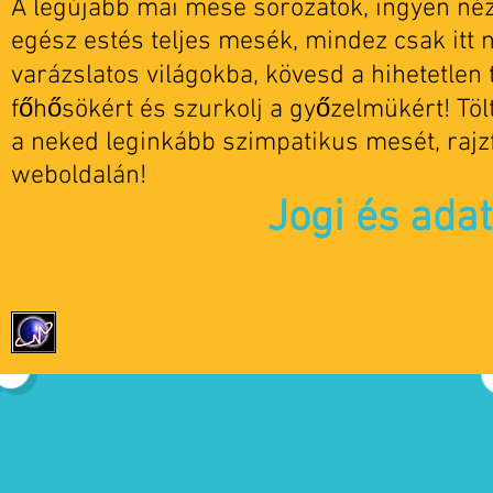
A legújabb mai mese sorozatok, ingyen nézh
egész estés teljes mesék, mindez csak itt 
varázslatos világokba, kövesd a hihetetlen t
főhősökért és szurkolj a győzelmükért! Tö
a neked leginkább szimpatikus mesét, rajz
weboldalán!
Jogi és ada