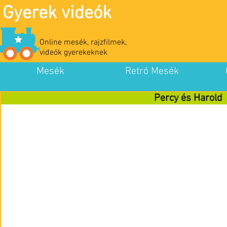
Gyerek videók
Online mesék, rajzfilmek,
videók gyerekeknek
Mesék
Retró Mesék
Percy és Harold