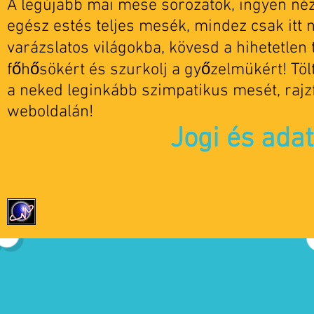
A legújabb mai mese sorozatok, ingyen nézh
egész estés teljes mesék, mindez csak itt 
varázslatos világokba, kövesd a hihetetlen t
főhősökért és szurkolj a győzelmükért! Tö
a neked leginkább szimpatikus mesét, rajz
weboldalán!
Jogi és ada