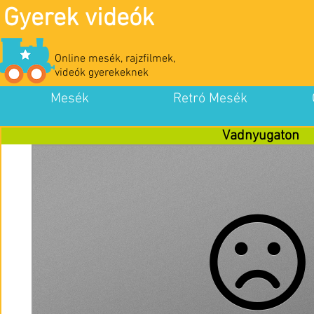
Gyerek videók
Online mesék, rajzfilmek,
videók gyerekeknek
Mesék
Retró Mesék
Vadnyugaton