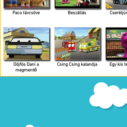
Paco távcsöve
Beszállás
Cserélj
Döjfös Dani a
Csing Csing kalandja
Egy kis 
megmentő