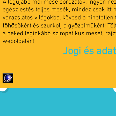
A legújabb mai mese sorozatok, ingyen nézh
egész estés teljes mesék, mindez csak itt 
varázslatos világokba, kövesd a hihetetlen t
főhősökért és szurkolj a győzelmükért! Tö
a neked leginkább szimpatikus mesét, rajz
weboldalán!
Jogi és ada