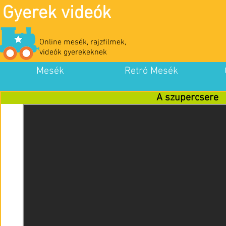
Gyerek videók
Online mesék, rajzfilmek,
videók gyerekeknek
Mesék
Retró Mesék
A szupercsere