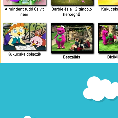
A mindent tudó Csivit
Barbie és a 12 táncoló
Kukucska
néni
hercegnő
Kukucska dolgozik
Beszállás
Bicik