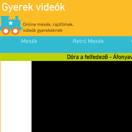
Gyerek videók
Online mesék, rajzfilmek,
videók gyerekeknek
Mesék
Retró Mesék
Dóra a felfedező - Áfonya