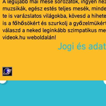
A legújabb mai mese sorozatok, ingyen nézh
muzsikák, egész estés teljes mesék, minde
te is varázslatos világokba, kövesd a hihete
is a főhősökért és szurkolj a győzelmükér
válaszd a neked leginkább szimpatikus mes
videok.hu weboldalán!
Jogi és ada