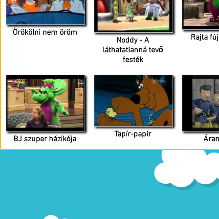
Örökölni nem öröm
Rajta fú
Noddy - A
láthatatlanná tevő
festék
Tapír-papír
BJ szuper házikója
Áram