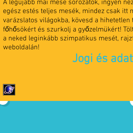
A legújabb mai mese sorozatok, ingyen nézh
egész estés teljes mesék, mindez csak itt 
varázslatos világokba, kövesd a hihetetlen t
főhősökért és szurkolj a győzelmükért! Tö
a neked leginkább szimpatikus mesét, rajz
weboldalán!
Jogi és ada