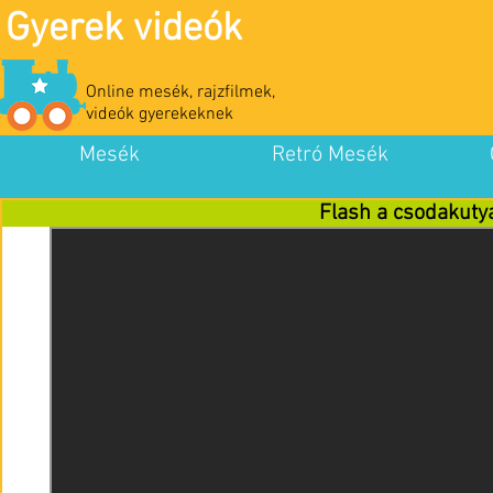
Gyerek videók
Online mesék, rajzfilmek,
videók gyerekeknek
Mesék
Retró Mesék
Flash a csodakuty