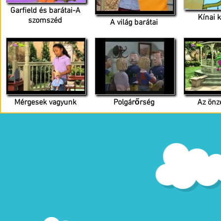
Garfield és barátai-A
Kínai 
szomszéd
A világ barátai
Mérgesek vagyunk
Polgárőrség
Az önz