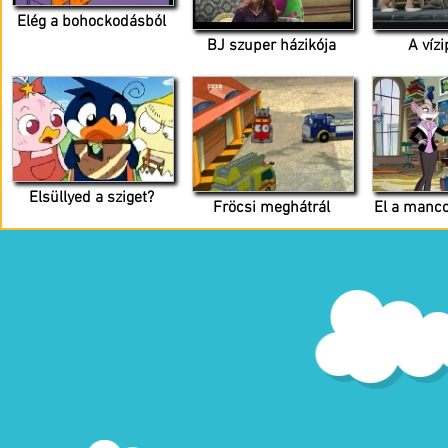
Elég a bohockodásból
BJ szuper házikója
A vízi
Elsüllyed a sziget?
Fröcsi meghátrál
El a mancc