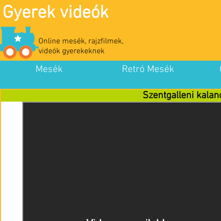
Gyerek videók
Online mesék, rajzfilmek,
videók gyerekeknek
Mesék
Retró Mesék
Szentgalleni kalan