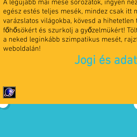
A legújabb mai mese sorozatok, ingyen nézh
egész estés teljes mesék, mindez csak itt 
varázslatos világokba, kövesd a hihetetlen t
főhősökért és szurkolj a győzelmükért! Tö
a neked leginkább szimpatikus mesét, rajz
weboldalán!
Jogi és ada