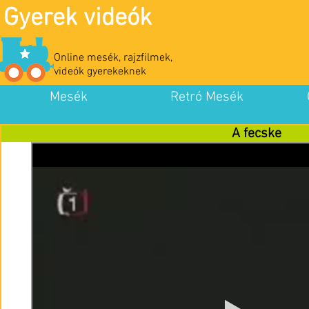
Gyerek videók
Online mesék, rajzfilmek,
videók gyerekeknek
Mesék
Retró Mesék
A fecske