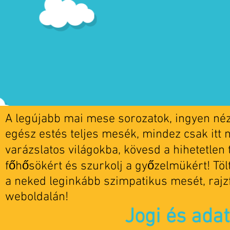
A legújabb mai mese sorozatok, ingyen nézh
egész estés teljes mesék, mindez csak itt 
varázslatos világokba, kövesd a hihetetlen t
főhősökért és szurkolj a győzelmükért! Tö
a neked leginkább szimpatikus mesét, rajz
weboldalán!
Jogi és ada