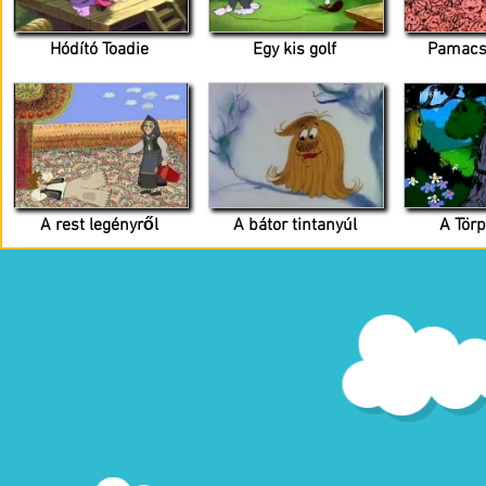
Hódító Toadie
Egy kis golf
Pamacs
A rest legényről
A bátor tintanyúl
A Tör