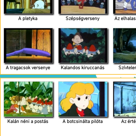
A pletyka
Szépségverseny
Az elhalas
A tragacsok versenye
Kalandos kiruccanás
Szívtele
Kalán néni a postás
A botcsinálta pilóta
Az érté