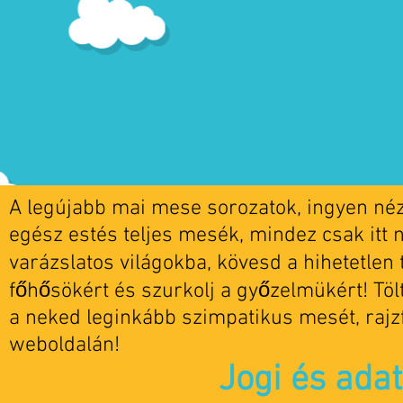
A legújabb mai mese sorozatok, ingyen nézh
egész estés teljes mesék, mindez csak itt 
varázslatos világokba, kövesd a hihetetlen t
főhősökért és szurkolj a győzelmükért! Tö
a neked leginkább szimpatikus mesét, rajz
weboldalán!
Jogi és ada