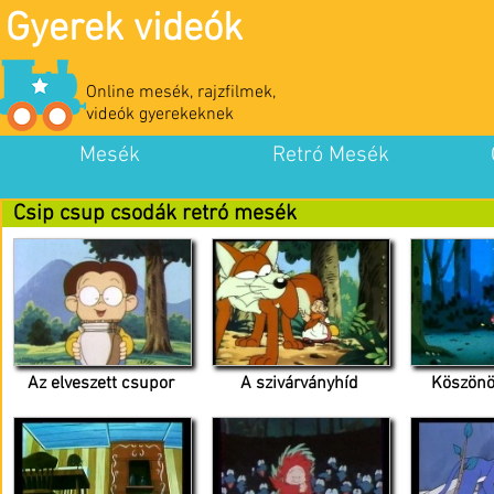
Gyerek videók
Online mesék, rajzfilmek,
videók gyerekeknek
Mesék
Retró Mesék
Csip csup csodák retró mesék
Az elveszett csupor
A szivárványhíd
Köszönö