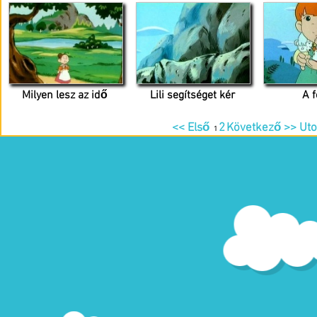
Milyen lesz az idő
Lili segítséget kér
A 
<< Első
2
Következő >>
Uto
1