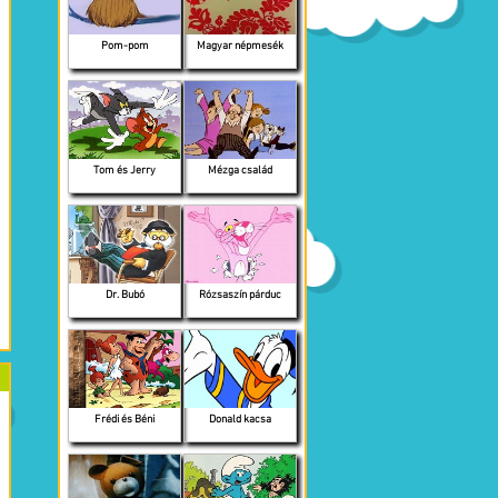
Pom-pom
Magyar népmesék
Tom és Jerry
Mézga család
Dr. Bubó
Rózsaszín párduc
Frédi és Béni
Donald kacsa