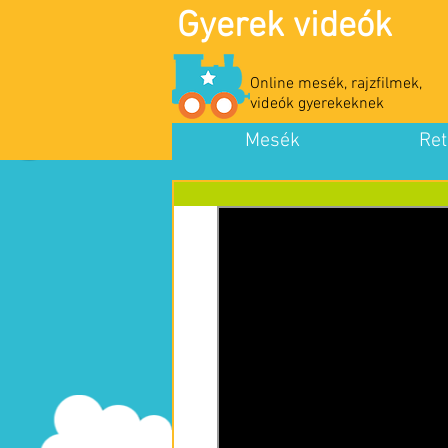
Gyerek videók
Online mesék, rajzfilmek,
videók gyerekeknek
Mesék
Ret