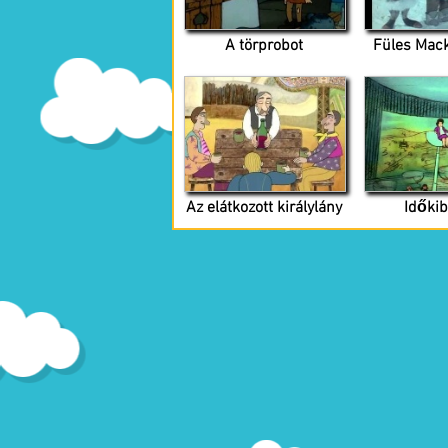
A törprobot
Füles Mack
Az elátkozott királylány
Időkib