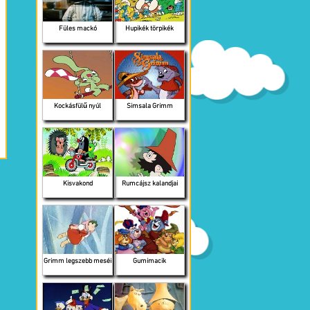
Füles mackó
Hupikék törpikék
Kockásfülű nyúl
Simsala Grimm
Kisvakond
Rumcájsz kalandjai
Grimm legszebb meséi
Gumimacik