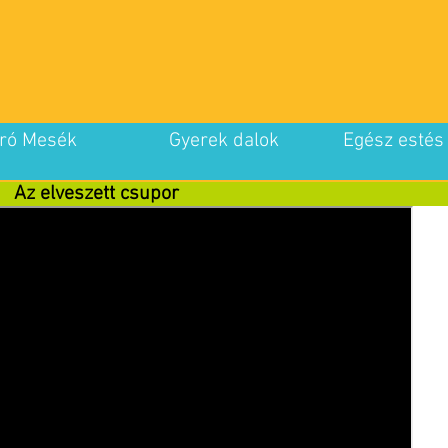
ró Mesék
Gyerek dalok
Egész estés
Az elveszett csupor