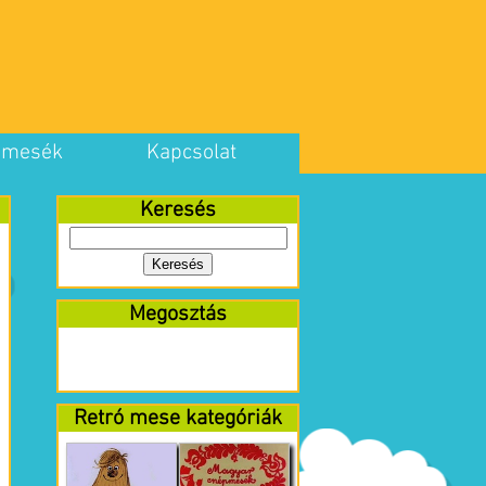
 mesék
Kapcsolat
Keresés
Megosztás
Retró mese kategóriák