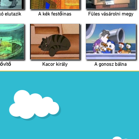
ó elutazik
A kék festőinas
Füles vásárolni megy
ővítő
Kacor király
A gonosz bálna