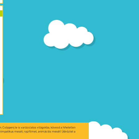
. Csöppenj te is varázslatos világokba, kövesd a hihetetlen
szimpatikus mesét, rajzfilmet, animációs mesét! Üdvözlet a