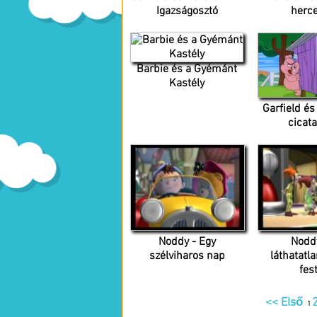
herc
Igazságosztó
Barbie és a Gyémánt
Kastély
Garfield és
cicat
Noddy - Egy
Noddy
szélviharos nap
láthatatl
fes
<< Első
1