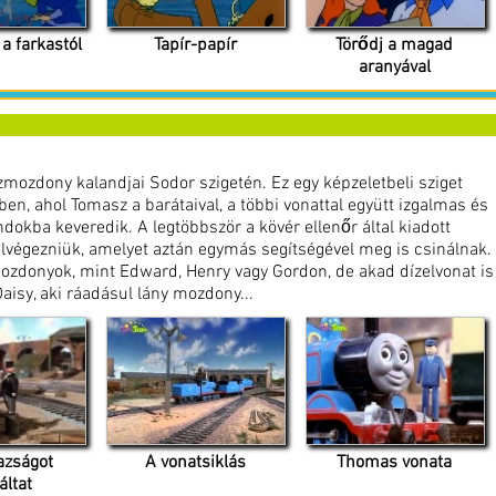
a farkastól
Tapír-papír
Törődj a magad
aranyával
mozdony kalandjai Sodor szigetén. Ez egy képzeletbeli sziget
ben, ahol Tomasz a barátaival, a többi vonattal együtt izgalmas és
dokba keveredik. A legtöbbször a kövér ellenőr által kiadott
lvégezniük, amelyet aztán egymás segítségével meg is csinálnak.
zdonyok, mint Edward, Henry vagy Gordon, de akad dízelvonat is
Daisy, aki ráadásul lány mozdony...
azságot
A vonatsiklás
Thomas vonata
áltat