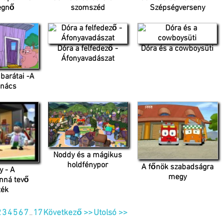
egnő
szomszéd
Szépségverseny
Dóra a felfedező -
Dóra és a cowboysüti
Áfonyavadászat
 barátai -A
anács
Noddy és a mágikus
holdfénypor
A főnök szabadságra
 - A
megy
anná tevő
ték
2
3
4
5
6
7
17
Következő >>
Utolsó >>
...