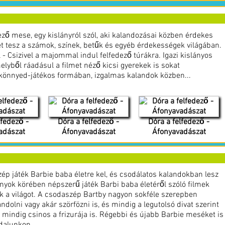
ező mese, egy kislányról szól, aki kalandozásai közben érdekes
t tesz a számok, színek, betűk és egyéb érdekességek világában.
l - Csizivel a majommal indul felfedező túrákra. Igazi kislányos
lyből ráadásul a filmet néző kicsi gyerekek is sokat
 könnyed-játékos formában, izgalmas kalandok közben...
lfedező -
Dóra a felfedező -
Dóra a felfedező -
adászat
Áfonyavadászat
Áfonyavadászat
ép játék Barbie baba életre kel, és csodálatos kalandokban lesz
ányok körében népszerű játék Barbi baba életéről szóló filmek
k a világot. A csodaszép Bartby nagyon sokféle szerepben
ándolni vagy akár szörfözni is, és mindig a legutolsó divat szerint
s mindig csinos a frizurája is. Régebbi és újabb Barbie meséket is