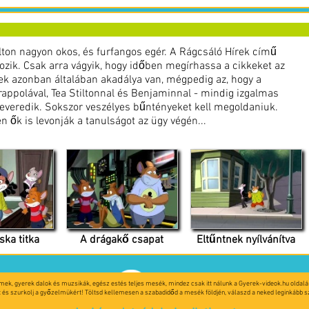
ton nagyon okos, és furfangos egér. A Rágcsáló Hírek című
ozik. Csak arra vágyik, hogy időben megírhassa a cikkeket az
ek azonban általában akadálya van, mégpedig az, hogy a
Trappolával, Tea Stiltonnal és Benjaminnal - mindig izgalmas
everedik. Sokszor veszélyes bűntényeket kell megoldaniuk.
 ők is levonják a tanulságot az ügy végén...
ska titka
A drágakő csapat
Eltűntnek nyílvánítva
lmek, gyerek dalok és muzsikák, egész estés teljes mesék, mindez csak itt nálunk a Gyerek-videok.hu oldalán
kért és szurkolj a győzelmükért! Töltsd kellemesen a szabadidőd a mesék földjén, válaszd a neked leginkább 