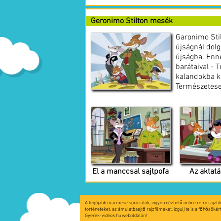
Geronimo Stilton mesék
Garonimo Stil
újságnál dolg
újságba. Enn
barátaival - 
kalandokba k
Természetesen
El a manccsal sajtpofa
Az aktatá
A legújabb mai mese sorozatok, ingyen nézhető online retró rajzfi
történeteket, az ámulatbaejtő rajzfilmeket, izgulj te is a főhősö
Gyerek-videok.hu weboldalán!