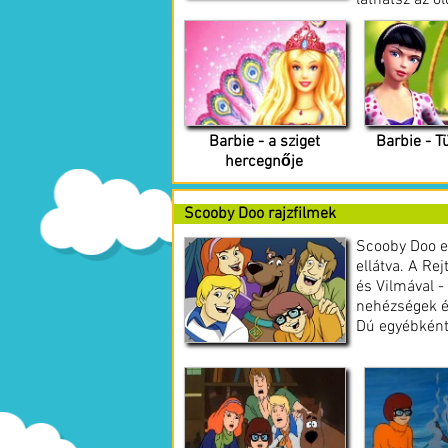
láthatsz az o
Barbie - a sziget
Barbie - T
hercegnője
Scooby Doo rajzfilmek
Scooby Doo eg
ellátva. A Rej
és Vilmával -
nehézségek és
Dú egyébként 