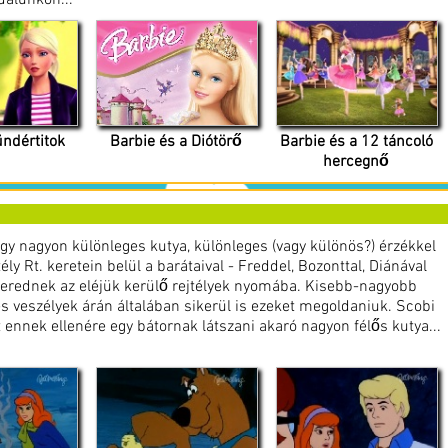
ldalunkon...
ündértitok
Barbie és a Diótörő
Barbie és a 12 táncoló
hercegnő
y nagyon különleges kutya, különleges (vagy különös?) érzékkel
tély Rt. keretein belül a barátaival - Freddel, Bozonttal, Diánával
 erednek az eléjük kerülő rejtélyek nyomába. Kisebb-nagyobb
 veszélyek árán általában sikerül is ezeket megoldaniuk. Scobi
ennek ellenére egy bátornak látszani akaró nagyon félős kutya...