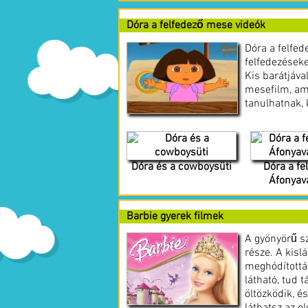
Dóra a felfedező mese videók
Dóra a felfed
felfedezéseke
Kis barátjáva
mesefilm, ame
tanulhatnak,
Dóra és a cowboysüti
Dóra a fe
Áfonyav
Barbie gyerek filmek
A gyönyörű sz
része. A kisl
meghódítottá
látható, tud t
öltözködik, é