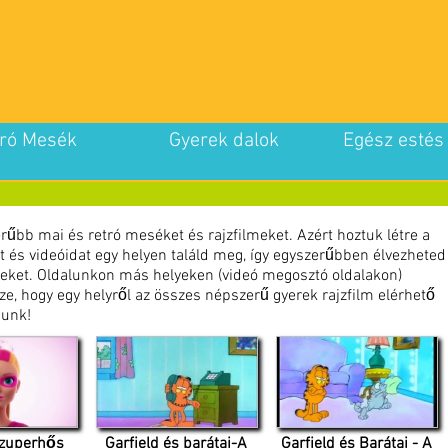
ró Mesék
Gyerek dalok
Egész estés
űbb mai és retró meséket és rajzfilmeket. Azért hoztuk létre a
és videóidat egy helyen találd meg, így egyszerűbben élvezheted
meket. Oldalunkon más helyeken (videó megosztó oldalakon)
e, hogy egy helyről az összes népszerű gyerek rajzfilm elérhető
nunk!
Szuperhős
Garfield és barátai-A
Garfield és Barátai - A