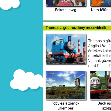
Fekete lovag
Nem félünk 
Thomas a gőzmozdony mesevideók
Thomas a gőz
Anglia közelé
érdekes kalan
munkát kell e
Vannak gőzmo
mint Diesel, 
Toby és a zömök
Duck ig
úriember
szolg