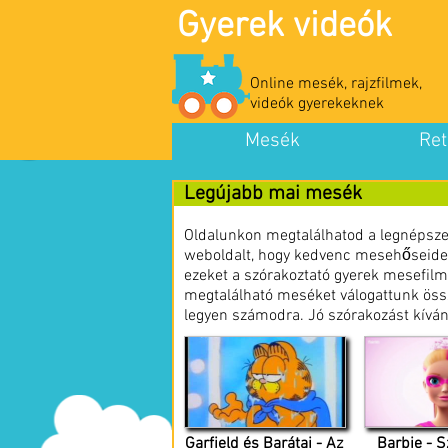
Gyerek videók
Online mesék, rajzfilmek,
videók gyerekeknek
Mesék
Ret
Legújabb mai mesék
Oldalunkon megtalálhatod a legnépszer
weboldalt, hogy kedvenc mesehőseidet 
ezeket a szórakoztató gyerek mesefil
megtalálható meséket válogattunk össz
legyen számodra. Jó szórakozást kívá
Barbie - 
Garfield és Barátai - Az