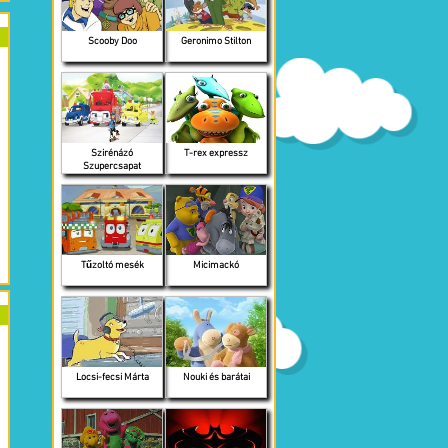
Scooby Doo
Geronimo Stilton
Szirénázó
T-rex expressz
Szupercsapat
Tűzoltó mesék
Micimackó
Locsi-fecsi Márta
Nouki és barátai