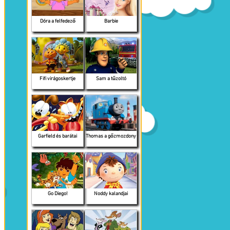
Dóra a felfedező
Barbie
Fifi virágoskertje
Sam a tűzoltó
Garfield és barátai
Thomas a gőzmozdony
Go Diego!
Noddy kalandjai