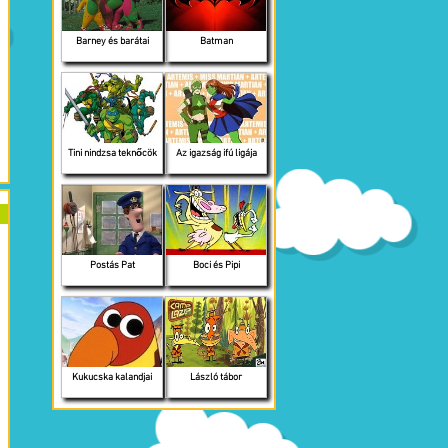
Barney és barátai
Batman
Tini nindzsa teknőcök
Az igazság ifú ligája
Postás Pat
Boci és Pipi
Kukucska kalandjai
László tábor