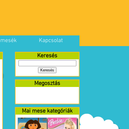
 mesék
Kapcsolat
Keresés
Megosztás
Mai mese kategóriák