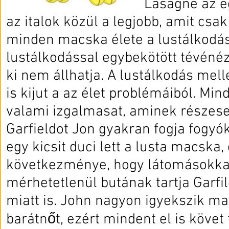
Lasagne az e
az italok közül a legjobb, amit csak
minden macska élete a lustálkodás.
lustálkodással egybekötött tévénézé
ki nem állhatja. A lustálkodás mell
is kijut a az élet problémáiból. Mi
valami izgalmasat, aminek részese
Garfieldot Jon gyakran fogja fogyó
egy kicsit duci lett a lusta macska
következménye, hogy látomásokkal
mérhetetlenül butának tartja Garfi
miatt is. John nagyon igyekszik m
barátnőt, ezért mindent el is követ