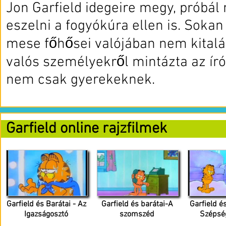
Jon Garfield idegeire megy, próbál
eszelni a fogyókúra ellen is. Soka
mese főhősei valójában nem kitalá
valós személyekről mintázta az író
nem csak gyerekeknek.
Garfield online rajzfilmek
Garfield és Barátai - Az
Garfield és barátai-A
Garfield é
Igazságosztó
szomszéd
Szépsé