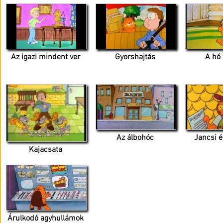
Az igazi mindent ver
Gyorshajtás
A hó 
Az álbohóc
Jancsi é
Kajacsata
Árulkodó agyhullámok