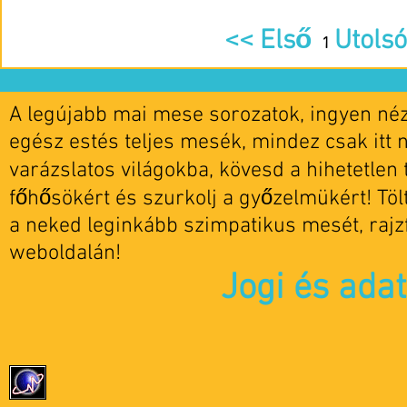
<< Első
Utolsó
1
A legújabb mai mese sorozatok, ingyen nézh
egész estés teljes mesék, mindez csak itt 
varázslatos világokba, kövesd a hihetetlen t
főhősökért és szurkolj a győzelmükért! Tö
a neked leginkább szimpatikus mesét, rajz
weboldalán!
Jogi és ada