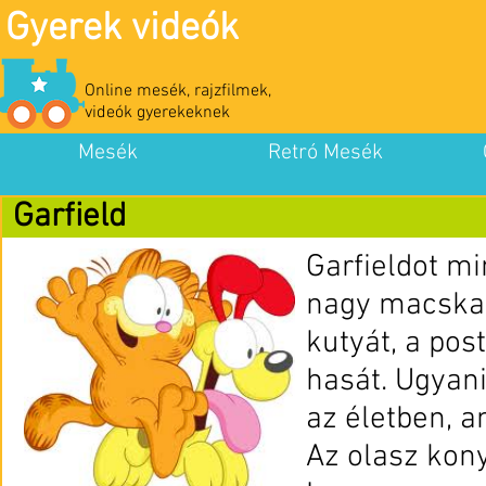
Gyerek videók
Online mesék, rajzfilmek,
videók gyerekeknek
Mesék
Retró Mesék
Garfield
Garfieldot mi
nagy macska, 
kutyát, a post
hasát. Ugyani
az életben, a
Az olasz kon