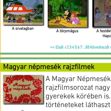
A sivatagban
A törpmágus
A festé
Hapc
<< Első
2
3
4
5
6
7
38
Következő 
1
...
Magyar népmesék rajzfilmek
A Magyar Népmesék
rajzfilmsorozat nag
gyerekek körében is.
történeteket láthasz