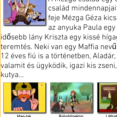
család mindennapjait
feje Mézga Géza kicsi
az anyuka Paula egy 
idősebb lány Kriszta egy kissé híga
teremtés. Neki van egy Maffia nev
12 éves fiú is a történetben, Aladár
valamit és ügyködik, igazi kis zseni,
kutya...
Mag-lak
Robotdirektor
Látha