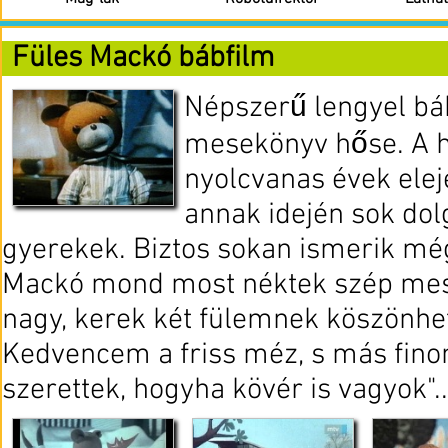
Füles Mackó bábfilm
Népszerű lengyel bá
mesekönyv hőse. A 
nyolcvanas évek elej
annak idején sok dol
gyerekek. Biztos sokan ismerik még 
Mackó mond most néktek szép mesé
nagy, kerek két fülemnek köszönh
Kedvencem a friss méz, s más fino
szerettek, hogyha kövér is vagyok"..