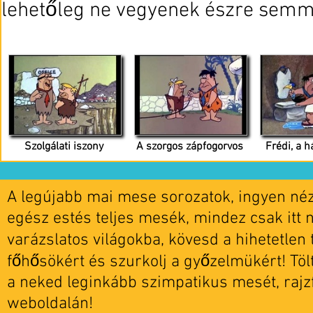
lehetőleg ne vegyenek észre semmi
Szolgálati iszony
A szorgos zápfogorvos
Frédi, a h
A legújabb mai mese sorozatok, ingyen nézh
egész estés teljes mesék, mindez csak itt 
varázslatos világokba, kövesd a hihetetlen t
főhősökért és szurkolj a győzelmükért! Tö
a neked leginkább szimpatikus mesét, rajz
weboldalán!