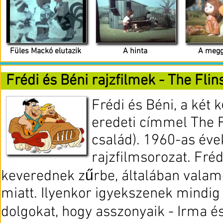
Füles Mackó elutazik
A hinta
A megg
Frédi és Béni rajzfilmek - The Flin
Frédi és Béni, a két 
eredeti címmel The F
család). 1960-as éve
rajzfilmsorozat. Fré
keverednek zűrbe, általában valam
miatt. Ilyenkor igyekszenek mindig
dolgokat, hogy asszonyaik - Irma é