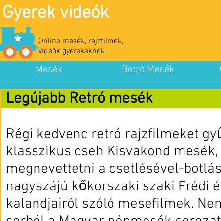
Gyerek videók
Online mesék, rajzfilmek,
videók gyerekeknek
Mesék
Retró Mesék
Legújabb Retró mesék
Régi kedvenc retró rajzfilmeket gy
klasszikus cseh Kisvakond mesék,
megnevettetni a csetlésével-botlás
nagyszájú kőkorszaki szaki Frédi é
kalandjairól szóló mesefilmek. Ne