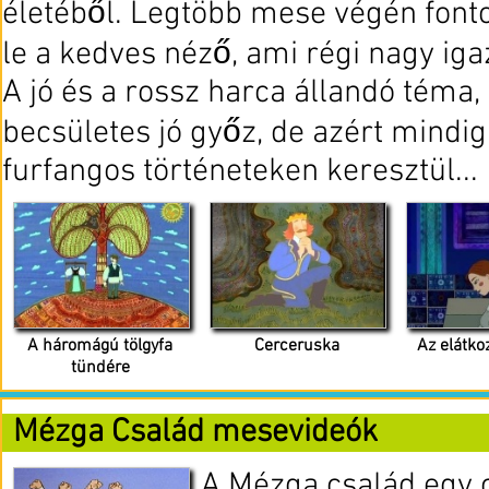
életéből. Legtöbb mese végén font
le a kedves néző, ami régi nagy ig
A jó és a rossz harca állandó téma,
becsületes jó győz, de azért mindi
furfangos történeteken keresztül...
A háromágú tölgyfa
Cerceruska
Az elátko
tündére
Mézga Család mesevideók
A Mézga család egy 