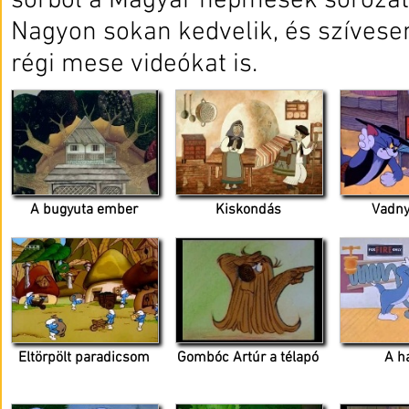
sorból a Magyar népmesék sorozat 
Nagyon sokan kedvelik, és szívese
régi mese videókat is.
A bugyuta ember
Kiskondás
Vadny
Eltörpölt paradicsom
Gombóc Artúr a télapó
A h