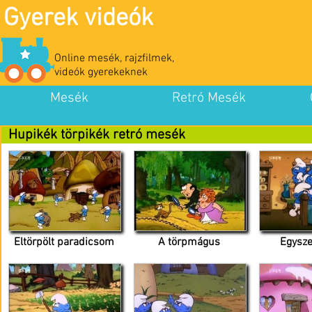
Gyerek videók
Online mesék, rajzfilmek,
videók gyerekeknek
Mesék
Retró Mesék
Hupikék törpikék retró mesék
Eltörpölt paradicsom
A törpmágus
Egysze