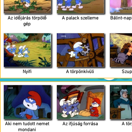
Az időjárás törpölő
A palack szelleme
Bálint-nap
gép
Nyifi
A törpönkívüli
Szup
Aki nem tudott nemet
Az ifjúság forrása
A tö
mondani