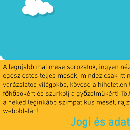
A legújabb mai mese sorozatok, ingyen nézh
egész estés teljes mesék, mindez csak itt 
varázslatos világokba, kövesd a hihetetlen t
főhősökért és szurkolj a győzelmükért! Tö
a neked leginkább szimpatikus mesét, rajz
weboldalán!
Jogi és ada