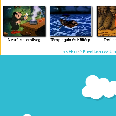
A varázsszemüveg
Törppingáló és Költörp
Tréfi 
<< Első
2
Következő >>
Uto
1