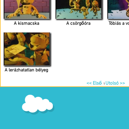
A kismacska
A csörgőóra
Tóbiás a v
A lerázhatatlan bélyeg
<< Első
Utolsó >>
1