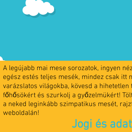
A legújabb mai mese sorozatok, ingyen nézh
egész estés teljes mesék, mindez csak itt 
varázslatos világokba, kövesd a hihetetlen t
főhősökért és szurkolj a győzelmükért! Tö
a neked leginkább szimpatikus mesét, rajz
weboldalán!
Jogi és ada