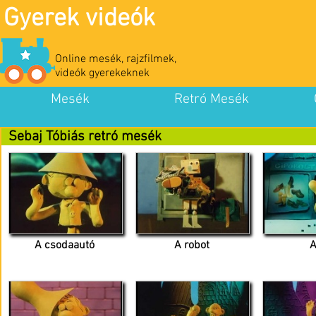
Gyerek videók
Online mesék, rajzfilmek,
videók gyerekeknek
Mesék
Retró Mesék
Sebaj Tóbiás retró mesék
A csodaautó
A robot
A