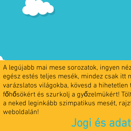
A legújabb mai mese sorozatok, ingyen nézh
egész estés teljes mesék, mindez csak itt 
varázslatos világokba, kövesd a hihetetlen t
főhősökért és szurkolj a győzelmükért! Tö
a neked leginkább szimpatikus mesét, rajz
weboldalán!
Jogi és ada