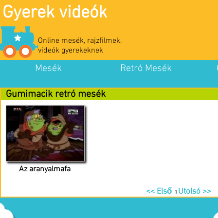
Gyerek videók
Online mesék, rajzfilmek,
videók gyerekeknek
Mesék
Retró Mesék
Gumimacik retró mesék
Az aranyalmafa
<< Első
Utolsó >>
1