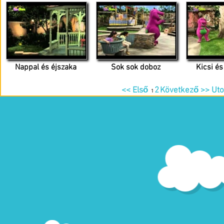
Nappal és éjszaka
Sok sok doboz
Kicsi é
<< Első
2
Következő >>
Uto
1