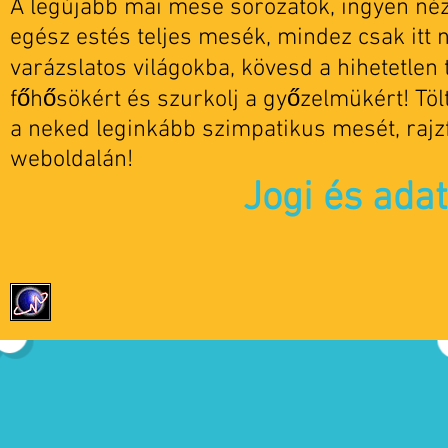
A legújabb mai mese sorozatok, ingyen nézh
egész estés teljes mesék, mindez csak itt 
varázslatos világokba, kövesd a hihetetlen t
főhősökért és szurkolj a győzelmükért! Tö
a neked leginkább szimpatikus mesét, rajz
weboldalán!
Jogi és ada