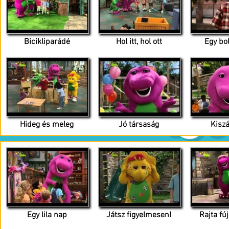
Bicikliparádé
Hol itt, hol ott
Egy bo
Hideg és meleg
Jó társaság
Kisz
Egy lila nap
Játsz figyelmesen!
Rajta fú