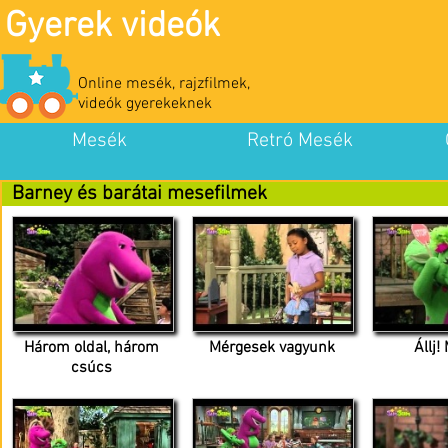
Gyerek videók
Online mesék, rajzfilmek,
videók gyerekeknek
Mesék
Retró Mesék
Barney és barátai mesefilmek
Három oldal, három
Mérgesek vagyunk
Állj!
csúcs