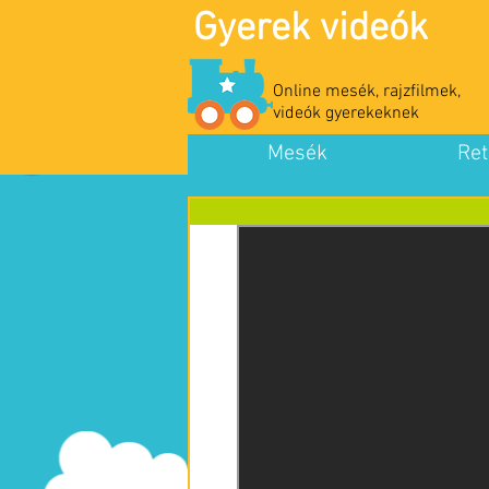
Gyerek videók
Online mesék, rajzfilmek,
videók gyerekeknek
Mesék
Ret