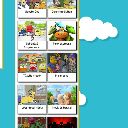
Scooby Doo
Geronimo Stilton
Szirénázó
T-rex expressz
Szupercsapat
Tűzoltó mesék
Micimackó
Locsi-fecsi Márta
Nouki és barátai