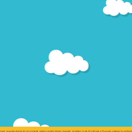
lmek, gyerek dalok és muzsikák, egész estés teljes mesék, mindez csak itt nálunk a Gyerek-videok.hu oldalán