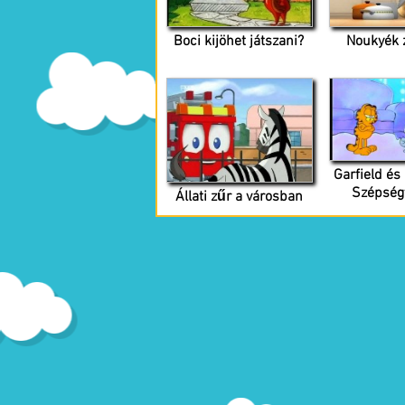
Boci kijöhet játszani?
Noukyék 
Garfield és 
Szépség
Állati zűr a városban