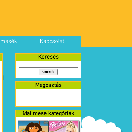
 mesék
Kapcsolat
Keresés
Megosztás
Mai mese kategóriák