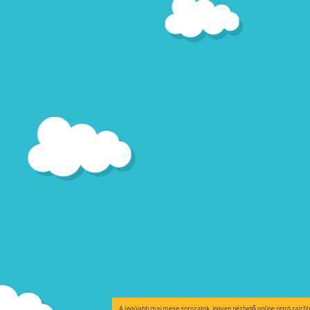
A legújabb mai mese sorozatok, ingyen nézhető online retró rajzfi