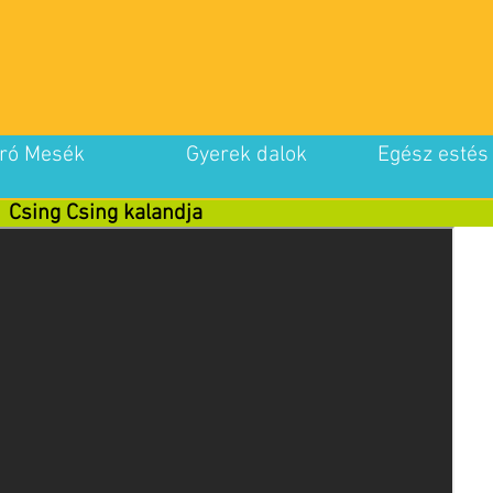
ró Mesék
Gyerek dalok
Egész estés
Csing Csing kalandja