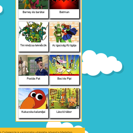
Barney és barátai
Batman
Tini nindzsa teknőcök
Az igazság ifú ligája
Postás Pat
Boci és Pipi
Kukucska kalandjai
László tábor
. Csöppenj te is varázslatos világokba, kövesd a hihetetlen