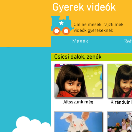
Gyerek videók
Online mesék, rajzfilmek,
videók gyerekeknek
Mesék
Ret
Csicsi dalok, zenék
Játsszunk még
Kiránduln