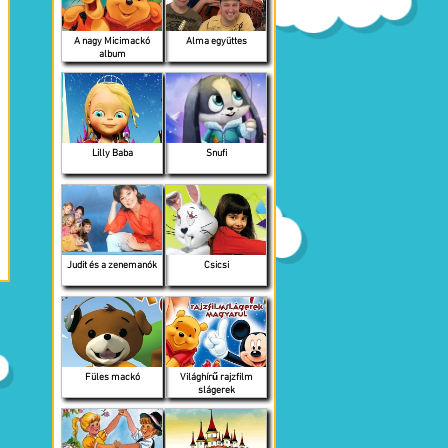
A nagy Micimackó
Alma együttes
album
Lilly Baba
Snufi
Judit és a zenemanók
Csicsi
Füles mackó
Világhírű rajzfilm
slágerek