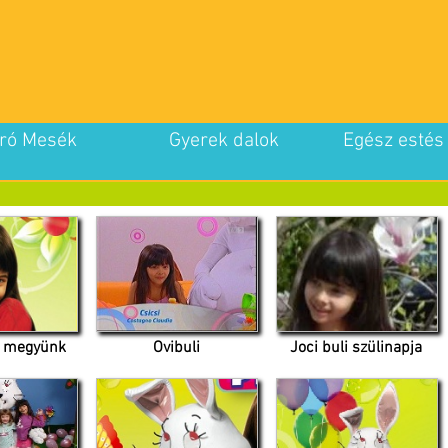
ró Mesék
Gyerek dalok
Egész estés
i megyünk
Ovibuli
Joci buli szülinapja