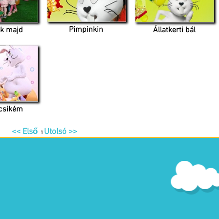
Pimpinkin
ek majd
Állatkerti bál
icsikém
<< Első
Utolsó >>
1