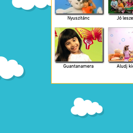
Nyuszitánc
Jó lesz
Guantanamera
Aludj k