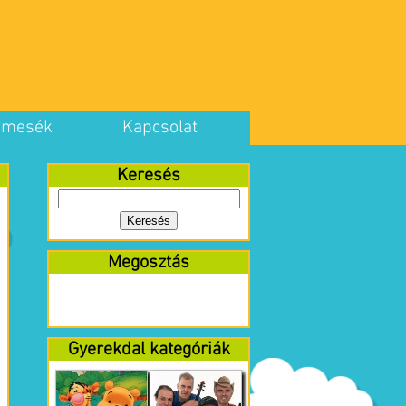
 mesék
Kapcsolat
Keresés
Megosztás
Gyerekdal kategóriák