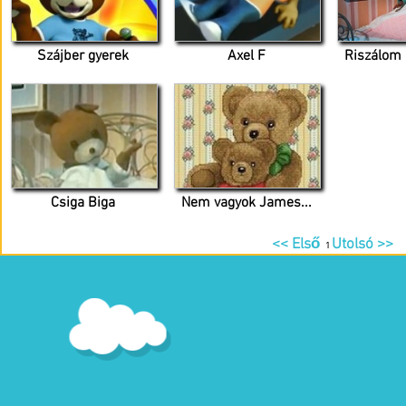
Szájber gyerek
Axel F
Riszálom 
Csiga Biga
Nem vagyok James...
<< Első
Utolsó >>
1