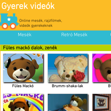
Gyerek videók
Online mesék, rajzfilmek,
videók gyerekeknek
Mesék
Retró Mesék
Füles mackó dalok, zenék
Füles Mackó
Brumm-shaka-lak
B