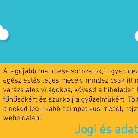
A legújabb mai mese sorozatok, ingyen nézh
egész estés teljes mesék, mindez csak itt 
varázslatos világokba, kövesd a hihetetlen t
főhősökért és szurkolj a győzelmükért! Tö
a neked leginkább szimpatikus mesét, rajz
weboldalán!
Jogi és ada