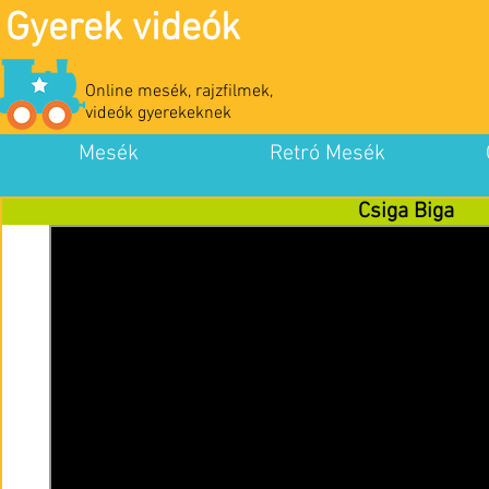
Gyerek videók
Online mesék, rajzfilmek,
videók gyerekeknek
Mesék
Retró Mesék
Csiga Biga