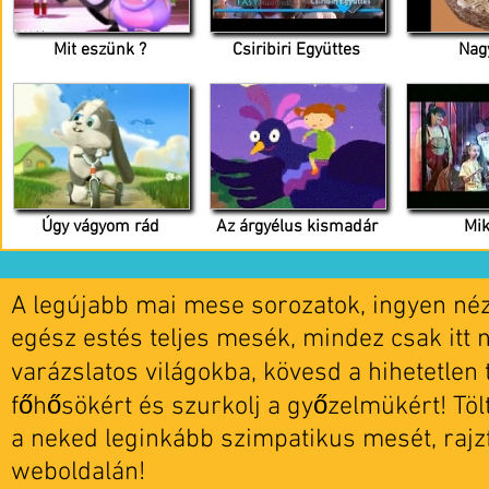
Mit eszünk ?
Csiribiri Együttes
Nag
Úgy vágyom rád
Az árgyélus kismadár
Mi
A legújabb mai mese sorozatok, ingyen nézh
egész estés teljes mesék, mindez csak itt 
varázslatos világokba, kövesd a hihetetlen t
főhősökért és szurkolj a győzelmükért! Tö
a neked leginkább szimpatikus mesét, rajz
weboldalán!