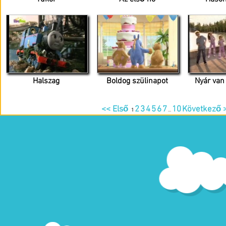
Halszag
Boldog szülinapot
Nyár van
<< Első
2
3
4
5
6
7
10
Következő 
1
...