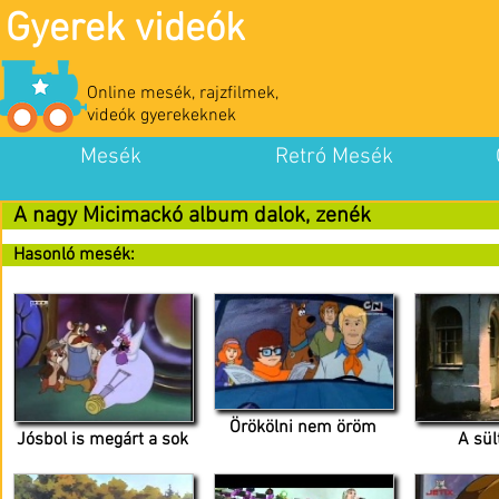
Gyerek videók
Online mesék, rajzfilmek,
videók gyerekeknek
Mesék
Retró Mesék
A nagy Micimackó album dalok, zenék
Hasonló mesék:
Örökölni nem öröm
Jósbol is megárt a sok
A sü