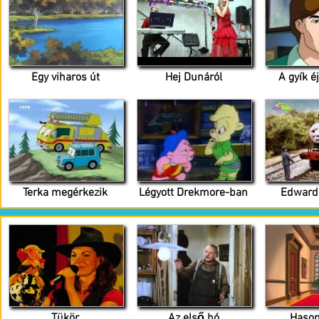
Egy viharos út
Hej Dunáról
A gyík é
Terka megérkezik
Légyott Drekmore-ban
Edward
Tükör
Az első hó
Haso