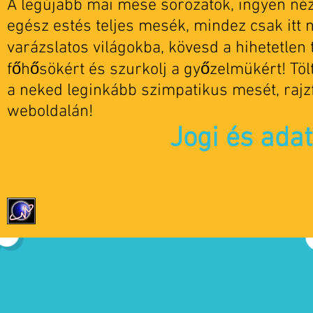
A legújabb mai mese sorozatok, ingyen nézh
egész estés teljes mesék, mindez csak itt 
varázslatos világokba, kövesd a hihetetlen t
főhősökért és szurkolj a győzelmükért! Tö
a neked leginkább szimpatikus mesét, rajz
weboldalán!
Jogi és ada