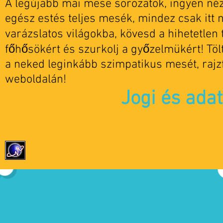
A legújabb mai mese sorozatok, ingyen nézh
egész estés teljes mesék, mindez csak itt 
varázslatos világokba, kövesd a hihetetlen t
főhősökért és szurkolj a győzelmükért! Tö
a neked leginkább szimpatikus mesét, rajz
weboldalán!
Jogi és ada