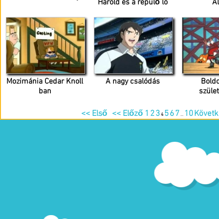
Harold és a repülő ló
A
Mozimánia Cedar Knoll
A nagy csalódás
Bold
ban
szüle
<< Első
<< Előző
1
2
3
5
6
7
10
Követ
4
...