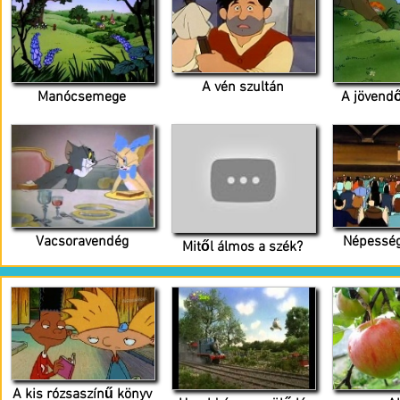
A vén szultán
Manócsemege
A jövend
Vacsoravendég
Népesség
Mitől álmos a szék?
A kis rózsaszínű könyv