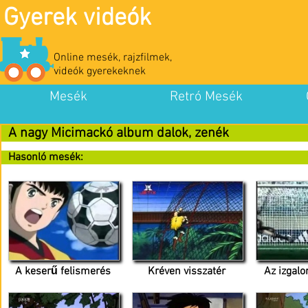
Gyerek videók
Online mesék, rajzfilmek,
videók gyerekeknek
Mesék
Retró Mesék
A nagy Micimackó album dalok, zenék
Hasonló mesék:
A keserű felismerés
Kréven visszatér
Az izgal