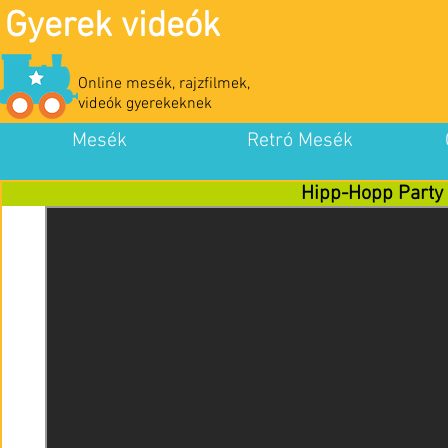
Gyerek videók
Online mesék, rajzfilmek,
videók gyerekeknek
Mesék
Retró Mesék
Hipp-Hopp Party