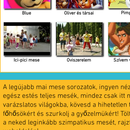
Pim
Blue
Oliver és társai
Ici-pici mese
Oviszerelem
Szívem 
A legújabb mai mese sorozatok, ingyen nézh
egész estés teljes mesék, mindez csak itt 
varázslatos világokba, kövesd a hihetetlen t
főhősökért és szurkolj a győzelmükért! Tö
a neked leginkább szimpatikus mesét, rajz