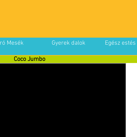
ró Mesék
Gyerek dalok
Egész estés
Coco Jumbo