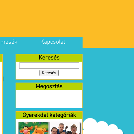
 mesék
Kapcsolat
Keresés
Megosztás
Gyerekdal kategóriák