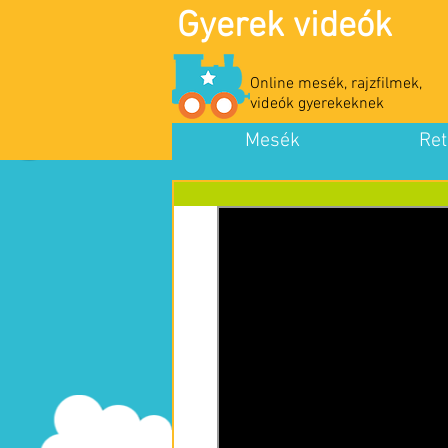
Gyerek videók
Online mesék, rajzfilmek,
videók gyerekeknek
Mesék
Ret