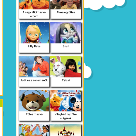
A nagy Micimackó
Alma együttes
album
Lilly Baba
Snufi
Judit és a zenemanók
Csicsi
Füles mackó
Világhírű rajzfilm
slágerek