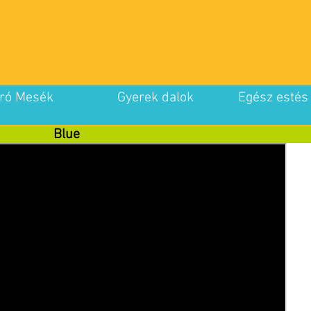
ró Mesék
Gyerek dalok
Egész estés
Blue