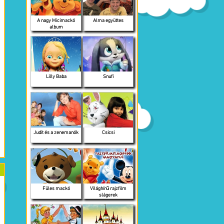
A nagy Micimackó
Alma együttes
album
Lilly Baba
Snufi
Judit és a zenemanók
Csicsi
Füles mackó
Világhírű rajzfilm
slágerek