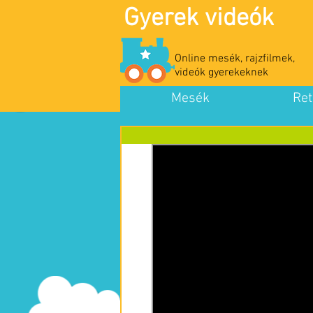
Gyerek videók
Online mesék, rajzfilmek,
videók gyerekeknek
Mesék
Ret