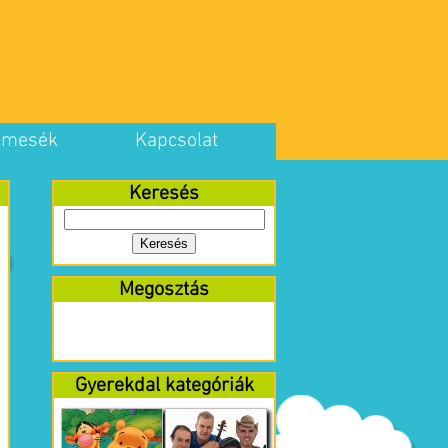
 mesék
Kapcsolat
Keresés
Megosztás
Gyerekdal kategóriák