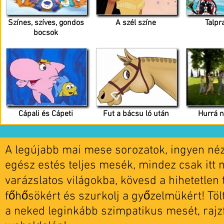
Színes, szíves, gondos
A szél színe
Talpr
bocsok
Cápali és Cápeti
Fut a bácsu ló után
Hurrá 
A legújabb mai mese sorozatok, ingyen nézh
egész estés teljes mesék, mindez csak itt 
varázslatos világokba, kövesd a hihetetlen t
főhősökért és szurkolj a győzelmükért! Tö
a neked leginkább szimpatikus mesét, rajz