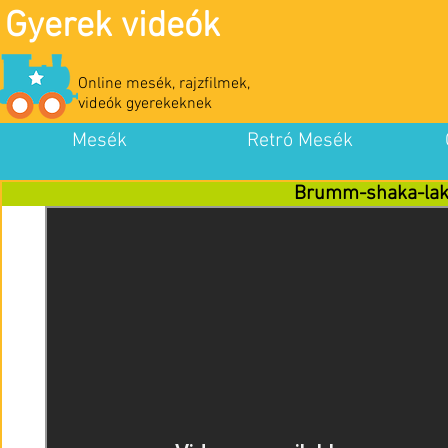
Gyerek videók
Online mesék, rajzfilmek,
videók gyerekeknek
Mesék
Retró Mesék
Brumm-shaka-la