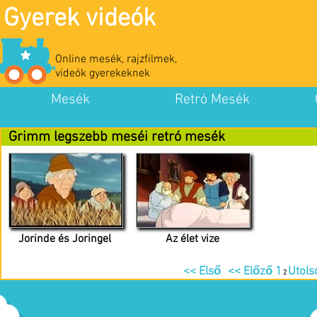
Gyerek videók
Online mesék, rajzfilmek,
videók gyerekeknek
Mesék
Retró Mesék
Grimm legszebb meséi retró mesék
Jorinde és Joringel
Az élet vize
<< Első
<< Előző
1
Utols
2