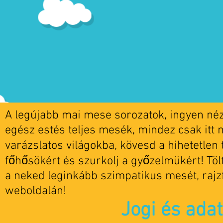
A legújabb mai mese sorozatok, ingyen nézh
egész estés teljes mesék, mindez csak itt 
varázslatos világokba, kövesd a hihetetlen t
főhősökért és szurkolj a győzelmükért! Tö
a neked leginkább szimpatikus mesét, rajz
weboldalán!
Jogi és ada